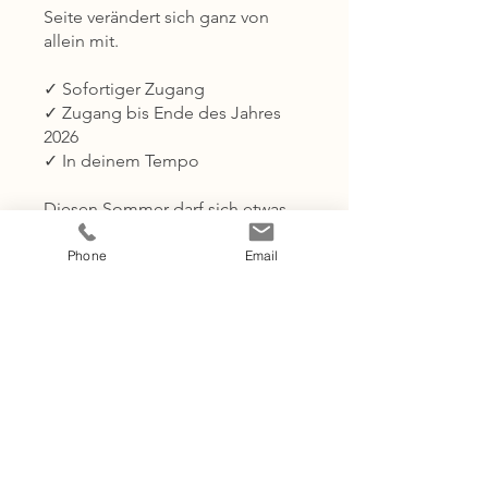
Seite verändert sich ganz von
allein mit.
✓ Sofortiger Zugang
✓ Zugang bis Ende des Jahres
2026
✓ In deinem Tempo
Diesen Sommer darf sich etwas
verschieben.
Weg vom ständigen Kümmern.
Phone
Email
Zurück zu dir.
FRAYLUNA · Soul Healing
Summer
Teilen