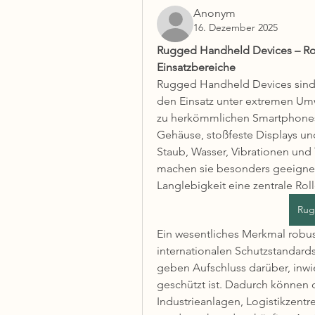
Anonym
16. Dezember 2025
Rugged Handheld Devices – Rob
Einsatzbereiche
Rugged Handheld Devices sind s
den Einsatz unter extremen Um
zu herkömmlichen Smartphones o
Gehäuse, stoßfeste Displays un
Staub, Wasser, Vibrationen un
machen sie besonders geeignet 
Langlebigkeit eine zentrale Roll
Rug
Ein wesentliches Merkmal robust
internationalen Schutzstandard
geben Aufschluss darüber, inwie
geschützt ist. Dadurch können 
Industrieanlagen, Logistikzentr