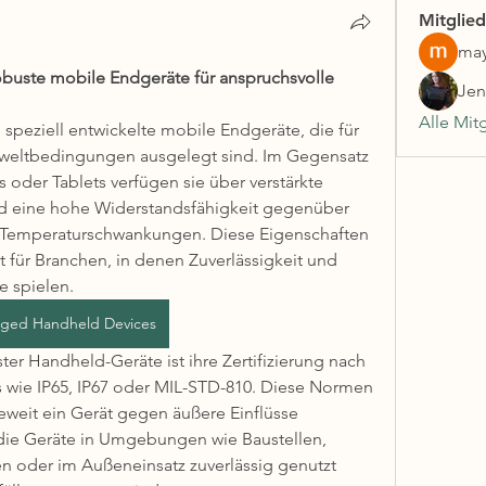
Mitglied
may
uste mobile Endgeräte für anspruchsvolle 
Jen
Alle Mit
peziell entwickelte mobile Endgeräte, die für 
weltbedingungen ausgelegt sind. Im Gegensatz 
der Tablets verfügen sie über verstärkte 
d eine hohe Widerstandsfähigkeit gegenüber 
d Temperaturschwankungen. Diese Eigenschaften 
für Branchen, in denen Zuverlässigkeit und 
e spielen.
ged Handheld Devices
er Handheld-Geräte ist ihre Zertifizierung nach 
s wie IP65, IP67 oder MIL-STD-810. Diese Normen 
weit ein Gerät gegen äußere Einflüsse 
die Geräte in Umgebungen wie Baustellen, 
en oder im Außeneinsatz zuverlässig genutzt 