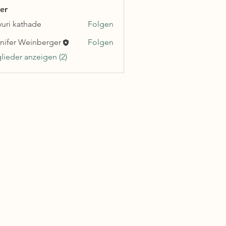
er
uri kathade
Folgen
nifer Weinberger
Folgen
glieder anzeigen (2)