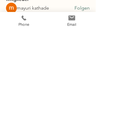
mayuri kathade
Folgen
Jennifer Weinberger
Folgen
Phone
Email
Alle Mitglieder anzeigen (2)
© 2024 by Jennifer Weinberger
Hinweis: Energiearbeit ersetzt
keine ärztliche oder
tierärztliche Behandlung · Kein
Heilversprechen · Angebote nur
für psychisch & physisch stabile
Personen
Vertrag widerrufen
Impressum
Datenschutz
AGB