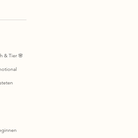
h & Tier 🌸
motional
steten
beginnen