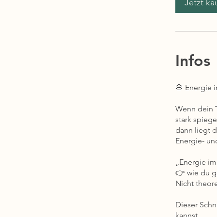
Jetzt ka
Infos
🌸 Energie 
Wenn dein T
stark spiegel
dann liegt 
Energie- un
„Energie im 
👉 wie du g
Nicht theore
Dieser Schn
kannst,