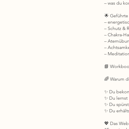
– was du kon
🌟 Geführte 
– energetis
– Schutz & 
– Chakra-H
– Atemübun
– Achtsamke
– Meditatio
📘 Workbo
🌈 Warum di
✨ Du bekom
✨ Du lernst
✨ Du spürst,
✨ Du erhält
💖 Das Webi