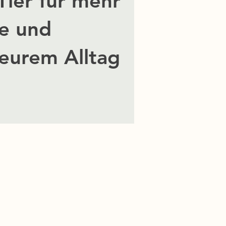
ier für mehr
e und
 eurem Alltag