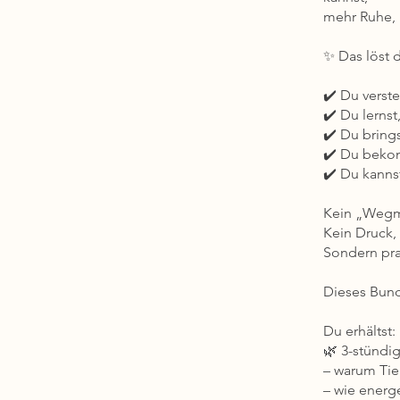
mehr Ruhe, K
✨ Das löst d
✔️ Du verste
✔️ Du lerns
✔️ Du bring
✔️ Du bekom
✔️ Du kanns
Kein „Wegm
Kein Druck, 
Sondern prak
Dieses Bund
Du erhältst:
🌿 3-stündi
– warum Ti
– wie energ