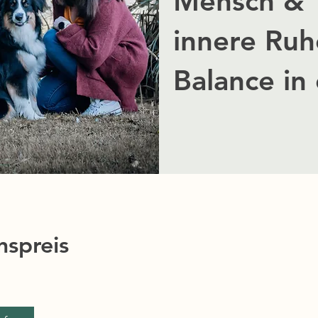
Mensch & T
innere Ruh
Balance in
nspreis