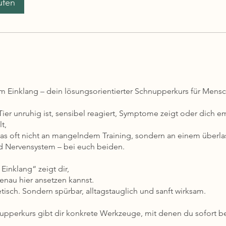
ufen
im Einklang – dein lösungsorientierter Schnupperkurs für Mensc
ier unruhig ist, sensibel reagiert, Symptome zeigt oder dich e
t,
das oft nicht an mangelndem Training, sondern an einem überla
d Nervensystem – bei euch beiden.
Einklang“ zeigt dir,
enau hier ansetzen kannst.
tisch. Sondern spürbar, alltagstauglich und sanft wirksam.
upperkurs gibt dir konkrete Werkzeuge, mit denen du sofort 